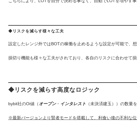
こちらにより、LOTを自分で決める事なく、自動でLOTを増やす
◆リスクを減らす様々な工夫
設定したレンジ外ではBOTの稼働を止めるような設定が可能で、
損切り機能も様々な工夫がされており、各自のリスクに合わせて損
◆リスクを減らす高度なロジック
bybit社のOi値（
オープン
・
インタレスト
（未決済建玉））の数量を
※最新バージョンより賢者モードを搭載して、利食い後の不利な位