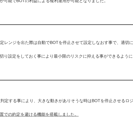
事が可能でBOTの利益による複利運用が可能となりました。
想定レンジを出た際は自動でBOTを停止させて設定しなおす事で、適切
切り設定をしておく事により最小限のリスクに抑える事ができるように
判定する事により、大きな動きがありそうな時はBOTを停止させるロ
置での約定を避ける機能を搭載しました。