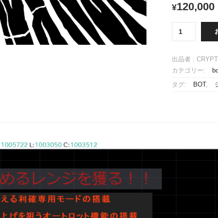
120,000
¥
new
Bybit
BTC
版
出品者 : CRY
オ
カテゴリー:
b
リ
タグ:
BOT
,
ジ
ナ
ル
BOT
プ
ロ
グ
ラ
ム
(販
売)
個