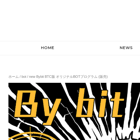
HOME
NEWS
ホーム
/
bot
/ new Bybit BTC版 オリジナルBOTプログラム (販売)