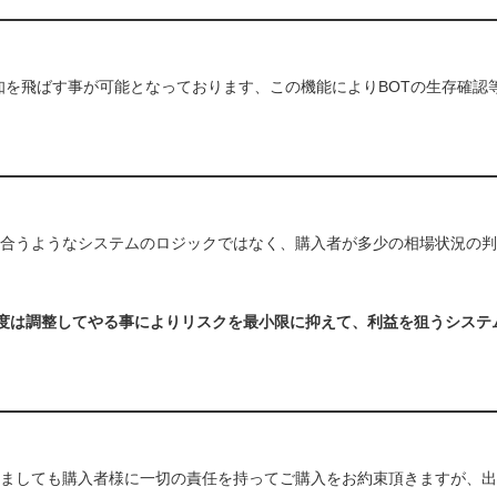
へ通知を飛ばす事が可能となっております、この機能によりBOTの生存確
り合うようなシステムのロジックではなく、購入者が多少の相場状況の
1度は調整してやる事によりリスクを最小限に抑えて、利益を狙うシステ
ましても購入者様に一切の責任を持ってご購入をお約束頂きますが、出品