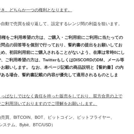
付き、どちらか一つの権利となります。
い自動で売買を繰り返して、設定するレンジ間の利益を狙います。
利用権をご利用希望の方は、ご購入・ご利用前にご利用に当たっての
疑問点の回答等を個別で行っており、誓約書の提出をお願いしてお
ため、初回利用前にご購入されることがないよう、在庫は常時0にし
ご利用希望の方は、TwitterもしくはDISCORDのDM、メール等
をお願いします。 なお、本ページ記載の商品説明と【誓約書】の内
がある場合、誓約書記載の内容が優先して適用されるものとしま
りっぱなしではなく責任を持った販売をしており、双方合意の上で
でご利用頂いておりますのでご理解をお願いします。
売買、BITCOIN、BOT、ビットコイン、ビットフライヤー、
OTシステム、Bybit、BTC/USD）