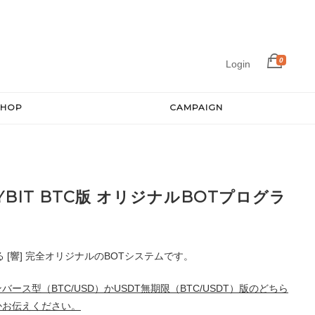
0
Login
SHOP
CAMPAIGN
YBIT BTC版 オリジナルBOTプログラ
する [響] 完全オリジナルのBOTシステムです。
ース型（BTC/USD）かUSDT無期限（BTC/USDT）版のどちら
かお伝えください。