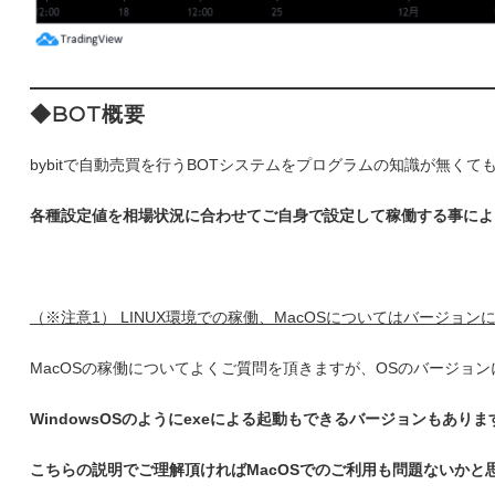
◆BOT
概要
bybitで自動売買を行うBOTシステムをプログラムの知識が無くて
各種設定値を相場状況に合わせてご自身で設定して稼働する事によ
（※注意1） LINUX環境での稼働、MacOSについてはバー
MacOSの稼働についてよくご質問を頂きますが、OSのバージョンにつ
WindowsOSのようにexeによる起動もできるバージョンもあ
こちらの説明でご理解頂ければMacOSでのご利用も問題ないかと