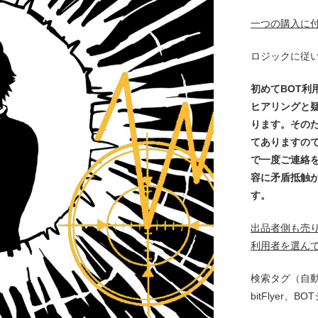
一つの購入に
ロジックに従
初めてBOT
ヒアリングと
ります。その
てありますので、
で一度ご連絡
容に矛盾抵触
す。
出品者側も売
利用者を選ん
検索タグ（自動
bitFlyer、B