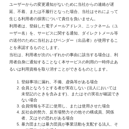
ユーザーからの変更通知がないために当社からの連絡が遅
延、不着、または不履行となった場合、当社はそれによって
生じる利用者の損害について責任を負いません。
利用者は、登録した電子メールアドレス、ニックネーム（ユ
ーザー名）を、サービスに関する通知、ダイレクトメール等
の送付のために当社およびベンダー（出品者）が使用するこ
とを承認するものとします。
当社は、利用者が次のいずれかの事由に該当する場合は、利
用者自身に通知することなく本サービスの利用の一時停止あ
るいは利用資格を取り消すことができるものとします。
登録事項に漏れ、不備、虚偽等がある場合
会員となろうとする者が実在しない (法人においては
未登記のときを含みます)、またはその実在が確認でき
ない場合
会員情報を不正に使用し、または使用させた場合
反社会的勢力、反市場勢力その他その構成員、関係
者、又はその恐れがある場合
暴力団または暴力団員が事業活動を支配する法人、そ